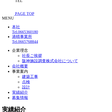
TEL
PAGE TOP
MENU
本社
Tel.
0665360180
港晴事業所
Tel.
0665768844
企業理念
社長ご挨拶
阪神施設調査株式会社について
会社概要
事業案内
建築工事
点検
設計
実績紹介
募集情報
実績紹介